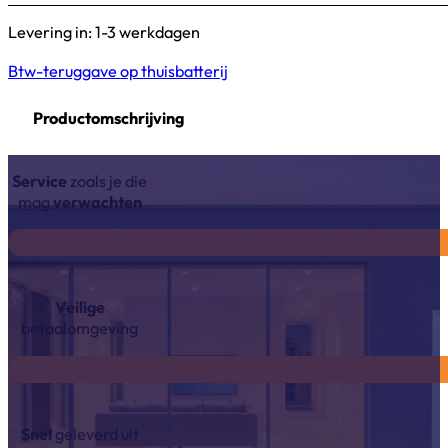
Levering in: 1-3 werkdagen
Btw-teruggave op thuisbatterij
Productomschrijving
Service
zoals je die
mag
verwachten
Veilige
betaalomgeving
Snel
geleverd uit