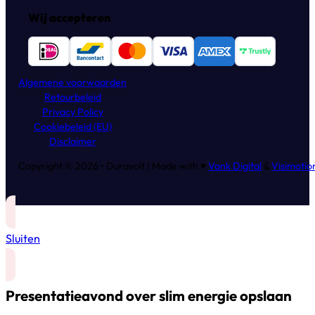
Wij accepteren
Algemene voorwaarden
Retourbeleid
Privacy Policy
Cookiebeleid (EU)
Disclaimer
Copyright © 2026 • Duravolt | Made with ♥
Vonk Digital
&
Visimotio
Sluiten
Presentatieavond over slim energie opslaan