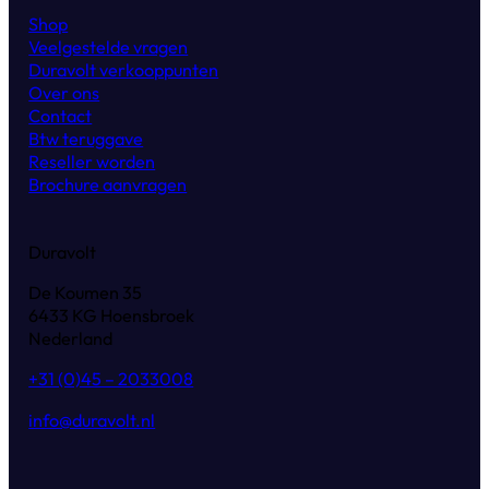
Shop
Veelgestelde vragen
Duravolt verkooppunten
Over ons
Contact
Btw teruggave
Reseller worden
Brochure aanvragen
Duravolt
De Koumen 35
6433 KG Hoensbroek
Nederland
+31 (0)45 – 2033008
info@duravolt.nl