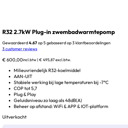
R32 2.7kW Plug-in zwembadwarmtepomp
Gewaardeerd
4.67
op 5 gebaseerd op
3
klantbeoordelingen
3
customer reviews
€
600,00
incl.btw |
€
495,87
excl.btw.
Milieuvriendelijk R32-koelmiddel
AAN-UIT
Stabiele werking bij lage temperaturen bij -7°C
COP tot 5,7
Plug & Play
Geluidsniveau zo laag als 48dB(A)
Beheer op afstand: WiFi & APP & IOT-platform
Uitverkocht