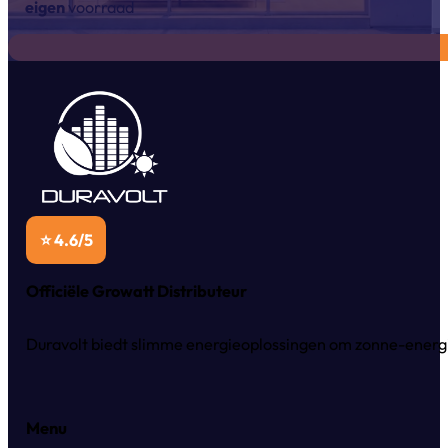
eigen
voorraad
⭐ 4.6/5
Officiële Growatt Distributeur
Duravolt biedt slimme energieoplossingen om zonne-energie
Menu