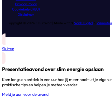
Privacy Policy
Cookiebeleid (EU)
Disclaimer
Copyright © 2026 • Duravolt | Made with ♥
Vonk Digital
&
Visimotio
Sluiten
Presentatieavond over slim energie opslaan
Kom langs en ontdek in een uur hoe jij meer haalt uit je eigen 
praktische tips en helpen je meteen verder.
Meld je aan voor de avond