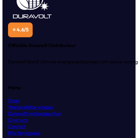
⭐ 4.6/5
Officiële Growatt Distributeur
Duravolt biedt slimme energieoplossingen om zonne-energie
Menu
Shop
Veelgestelde vragen
Duravolt verkooppunten
Over ons
Contact
Btw teruggave