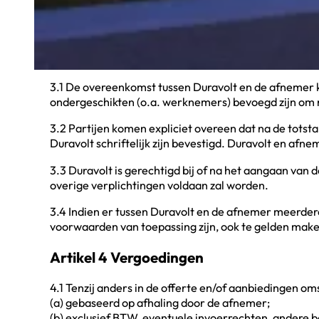
aanvaard en geven nimmer enige aanleiding tot wanpres
dat de offertes (geheel of gedeeltelijk) kennelijke 
Artikel 3 De overeenkomst
3.1 De overeenkomst tussen Duravolt en de afnemer k
ondergeschikten (o.a. werknemers) bevoegd zijn om 
3.2 Partijen komen expliciet overeen dat na de totst
Duravolt schriftelijk zijn bevestigd. Duravolt en a
3.3 Duravolt is gerechtigd bij of na het aangaan van 
overige verplichtingen voldaan zal worden.
3.4 Indien er tussen Duravolt en de afnemer meerde
voorwaarden van toepassing zijn, ook te gelden mak
Artikel 4 Vergoedingen
4.1 Tenzij anders in de offerte en/of aanbiedingen oms
(a) gebaseerd op afhaling door de afnemer;
(b) exclusief BTW, eventuele invoerrechten, andere b