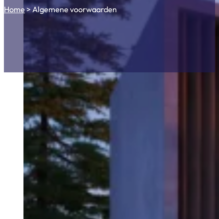
Home
>
Algemene voorwaarden
Algemene verkoop- en levering
Artikel 1 Toepasselijkheid algemene voo
1.1 Onder “Duravolt” wordt in deze algemene voorwa
het Nederlandse Handelsregister onder nummer 61
1.2 Onder “de afnemer” wordt in deze algemene voorw
personenvennootschap, die met Duravolt een overeenk
gemachtigde(n), rechtverkrijgende(n) en erfgename
1.3 Op alle aanbiedingen, overeenkomsten en de uitvo
overeengekomen te worden. Zowel Duravolt als de afne