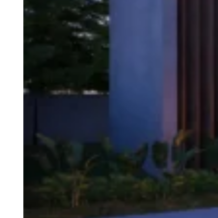
1.4 Indien één of meerdere bepalingen in deze algeme
de algemene voorwaarden bepaalde van toepassing. D
vernietigde bepalingen overeen te komen, waarbij zov
1.5 De toepasselijkheid van algemene voorwaarden va
1.6 Duravolt is gerechtigd om eenzijdig de onderhavi
bepalingen.
Artikel 2 Offertes
2.1 Alle door Duravolt gedane aanbiedingen en prijsopg
een termijn niet is gesteld, vervalt het in de offert
is aanvaard.
2.2 Een offerte -al dan niet vergezeld van bijlagen
worden gegeven.
2.3 De in de offerte -en eventueel daarmee gepaa
uitsluitend tot doel een indicatie te geven van de te 
2.4 Alle gebruikelijke alsmede geringe kwaliteits- (e