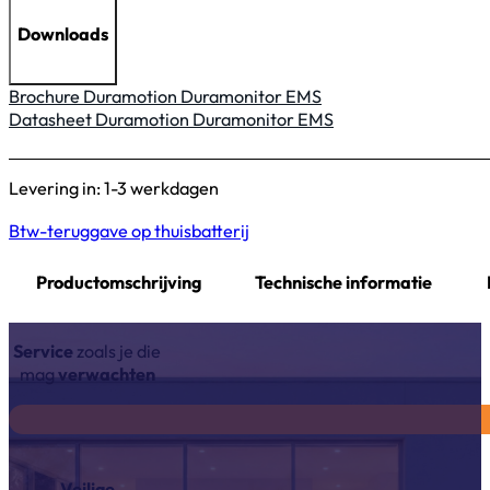
Downloads
Brochure Duramotion Duramonitor EMS
Datasheet Duramotion Duramonitor EMS
Levering in: 1-3 werkdagen
Btw-teruggave op thuisbatterij
Productomschrijving
Technische informatie
Service
zoals je die
mag
verwachten
Veilige