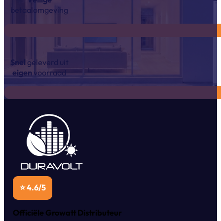
betaalomgeving
Snel
geleverd uit
eigen
voorraad
⭐ 4.6/5
Officiële Growatt Distributeur