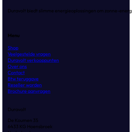
Duravolt biedt slimme energieoplossingen om zonne-energie
Menu
Shop
Veelgestelde vragen
Duravolt verkooppunten
Over ons
Contact
Btw teruggave
Reseller worden
Brochure aanvragen
Duravolt
De Koumen 35
6433 KG Hoensbroek