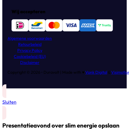
Wij accepteren
Algemene voorwaarden
Retourbeleid
Privacy Policy
Cookiebeleid (EU)
Disclaimer
Copyright © 2026 • Duravolt | Made with ♥
Vonk Digital
&
Visimotio
Sluiten
Presentatieavond over slim energie opslaan