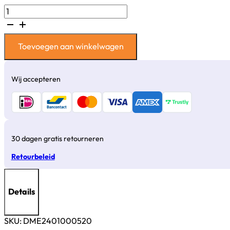
DMEGC
H02
Thuisbatterij
-
Toevoegen aan winkelwagen
1
Fase
-
Wij accepteren
5kW
-
20kWh
aantal
30 dagen gratis retourneren
Retourbeleid
Details
SKU:
DME2401000520