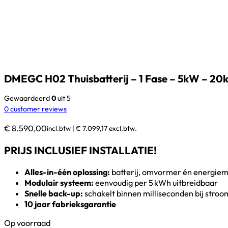
DMEGC H02 Thuisbatterij – 1 Fase – 5kW – 2
Gewaardeerd
0
uit 5
0
customer reviews
€
8.590,00
incl.btw |
€
7.099,17
excl.btw.
PRIJS INCLUSIEF INSTALLATIE!
Alles-in-één oplossing:
batterij, omvormer én energie
Modulair systeem:
eenvoudig per 5 kWh uitbreidbaar
Snelle back-up:
schakelt binnen milliseconden bij stroo
10 jaar fabrieksgarantie
Op voorraad