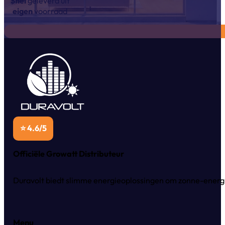
Snel
geleverd uit
eigen
voorraad
⭐ 4.6/5
Officiële Growatt Distributeur
Duravolt biedt slimme energieoplossingen om zonne-energie
Menu